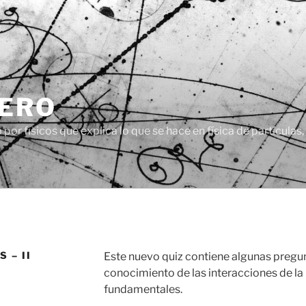
CERO
or físicos que explica lo que se hace en física de partículas
 – II
Este nuevo quiz contiene algunas pregu
conocimiento de las interacciones de la 
fundamentales.