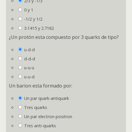
2/3 y -1/3
0 y 1
-1/2 y 1/2
3.1415 y 2.7182
¿Un protón esta compuesto por 3
quarks
de tipo?
u-d-d
d-d-d
u-u-u
u-u-d
Un
barion
esta formado por:
Un par
quark
-antiquark
Tres
quarks
Un par electron-positron
Tres anti-
quarks