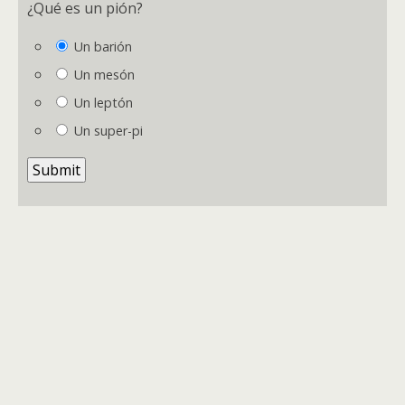
¿Qué es un pión?
Un
barión
Un
mesón
Un leptón
Un super-pi