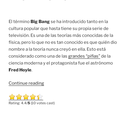
El término
Big Bang
se ha introducido tanto en la
cultura popular que hasta tiene su propia serie de
televisión. Es una de las teorías más conocidas de la
física, pero lo que no es tan conocido es que quién dio
nombre a la teoría nunca creyó en ella. Esto está
considerado como una de las
grandes “pifias”
de la
ciencia moderna y el protagonista fue el astrónomo
Fred Hoyle
.
“El
Continue reading
Origen
del
Rating: 4.4/
5
(10 votes cast)
Big
Bang”
POSTED
NOVEMBER 5, 2015
ON
Medida de la interacción entre