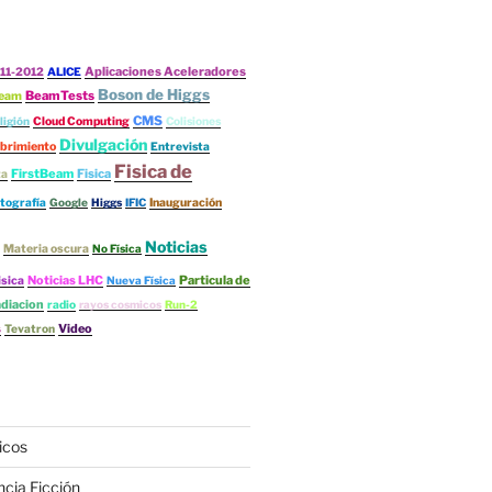
Aplicaciones Aceleradores
11-2012
ALICE
Boson de Higgs
BeamTests
eam
CMS
ligión
Cloud Computing
Colisiones
Divulgación
brimiento
Entrevista
Fisica de
FirstBeam
Fisica
ta
tografía
Google
Higgs
IFIC
Inauguración
Noticias
Materia oscura
No Física
Noticias LHC
Particula de
isica
Nueva Física
diacion
radio
rayos cosmicos
Run-2
s
Video
Tevatron
icos
ncia Ficción