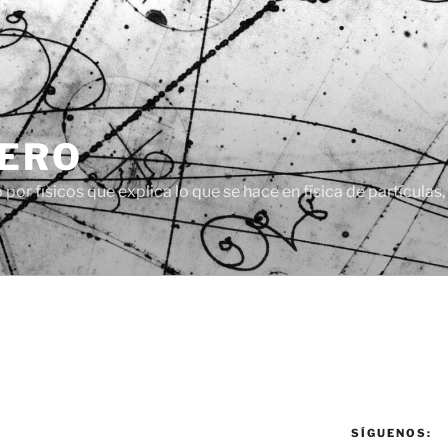
CERO
or físicos que explica lo que se hace en física de partículas
SÍGUENOS: