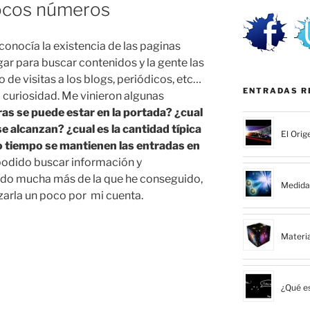
ocos números
onocía la existencia de las paginas
ugar para buscar contenidos y la gente las
o de visitas a los blogs, periódicos, etc…
ENTRADAS R
 curiosidad. Me vinieron algunas
as se puede estar en la portada? ¿cual
e alcanzan? ¿cual es la cantidad típica
El Orig
 tiempo se mantienen las entradas en
odido buscar información y
do mucha más de la que he conseguido,
Medida 
zarla un poco por mi cuenta.
Materi
¿Qué es