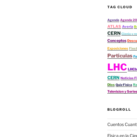
TAG CLOUD
Agenda
Agenda 20
ATLAS
Avería
B
CERN
Cienia y re
Conceptos
Descu
Exposiciones
Fies
Particulas
Fo
LHC
LHCb
CERN
Noticias F
Dios
Ra
Quiz Fisica
Television y Serie
BLOGROLL
Cuentos Cuant
Física en la Cie