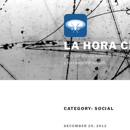
Skip
to
content
LA HORA 
Blog de divulgación mantenido p
y sus experimentos.
CATEGORY:
SOCIAL
POSTED
DECEMBER 20, 2012