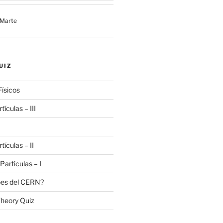
 Marte
UIZ
Físicos
tículas – III
tículas – II
 Particulas – I
bes del CERN?
heory Quiz