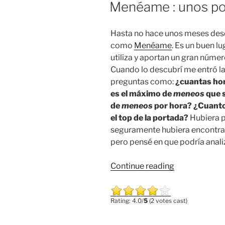
ON
Menéame : unos p
Hasta no hace unos meses desc
como
Menéame
. Es un buen l
utiliza y aportan un gran númer
Cuando lo descubrí me entró la
preguntas como:
¿cuantas hor
es el máximo de
meneos
que s
de
meneos
por hora? ¿Cuanto
el top de la portada?
Hubiera p
seguramente hubiera encontra
pero pensé en que podría anali
“Menéame
Continue reading
:
unos
Rating: 4.0/
5
(2 votes cast)
pocos
números”