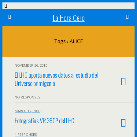
La Hora Cero
Tags › ALICE
NOVEMBER 26, 2010
El LHC aporta nuevos datos al estudio del
Universo primigenio
NO RESPONSES
MARCH 12, 2009
Fotografías VR 360º del LHC
4 RESPONSES