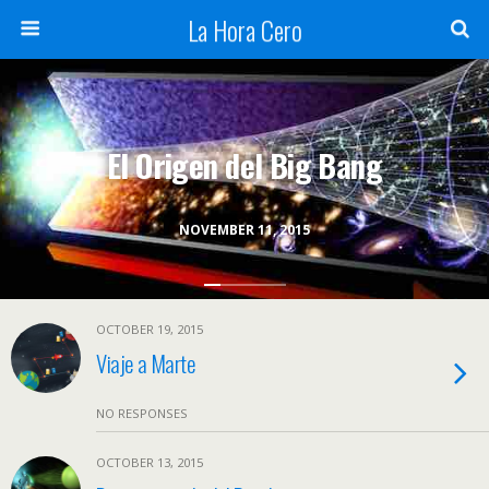
La Hora Cero
El Origen del Big Bang
NOVEMBER 11, 2015
OCTOBER 19, 2015
Viaje a Marte
NO RESPONSES
OCTOBER 13, 2015