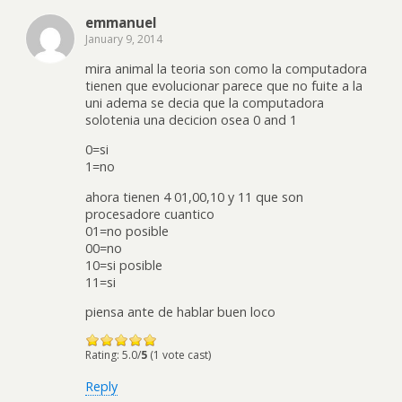
emmanuel
January 9, 2014
mira animal la teoria son como la computadora
tienen que evolucionar parece que no fuite a la
uni adema se decia que la computadora
solotenia una decicion osea 0 and 1
0=si
1=no
ahora tienen 4 01,00,10 y 11 que son
procesadore cuantico
01=no posible
00=no
10=si posible
11=si
piensa ante de hablar buen loco
Rating: 5.0/
5
(1 vote cast)
Reply