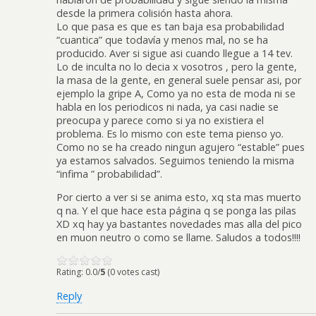
desde la primera colisión hasta ahora.
Lo que pasa es que es tan baja esa probabilidad
“cuantica” que todavía y menos mal, no se ha
producido. Aver si sigue asi cuando llegue a 14 tev.
Lo de inculta no lo decia x vosotros , pero la gente,
la masa de la gente, en general suele pensar asi, por
ejemplo la gripe A, Como ya no esta de moda ni se
habla en los periodicos ni nada, ya casi nadie se
preocupa y parece como si ya no existiera el
problema. Es lo mismo con este tema pienso yo.
Como no se ha creado ningun agujero “estable” pues
ya estamos salvados. Seguimos teniendo la misma
“infima ” probabilidad”.
Por cierto a ver si se anima esto, xq sta mas muerto
q na. Y el que hace esta página q se ponga las pilas
XD xq hay ya bastantes novedades mas alla del pico
en muon neutro o como se llame. Saludos a todos!!!!
Rating: 0.0/
5
(0 votes cast)
Reply