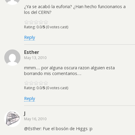
¿Ya se acabó la euforia? ¿Han hecho funcionarios a
los del CERN?
Rating: 0.0/
5
(0 votes cast)
Reply
Esther
May 13, 2010
mmm…. por alguna oscura razon alguien esta
borrando mis comentarios….
Rating: 0.0/
5
(0 votes cast)
Reply
J
May 16, 2010
@Esther: Fue el bosón de Higgs :p