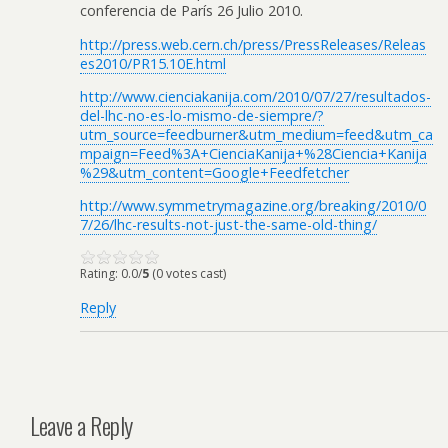
conferencia de París 26 Julio 2010.
http://press.web.cern.ch/press/PressReleases/Releas
es2010/PR15.10E.html
http://www.cienciakanija.com/2010/07/27/resultados-
del-lhc-no-es-lo-mismo-de-siempre/?
utm_source=feedburner&utm_medium=feed&utm_ca
mpaign=Feed%3A+CienciaKanija+%28Ciencia+Kanija
%29&utm_content=Google+Feedfetcher
http://www.symmetrymagazine.org/breaking/2010/0
7/26/lhc-results-not-just-the-same-old-thing/
Rating: 0.0/
5
(0 votes cast)
Reply
Leave a Reply