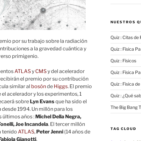
NUESTROS Q
Quiz : Citas de 
emio por su trabajo sobre la radiación
ontribuciones a la gravedad cuántica y
Quiz : Física Par
verso primigenio.
Quiz : Físicos
mentos
ATLAS
y
CMS
y del acelerador
Quiz : Física Par
recibirán el premio por su contribución
Quiz : Fisica de
ula similar al
bosón
de
Higgs
. El premio
e el acelerador y los experimentos, 1
Quiz : ¿Qué sa
recaerá sobre
Lyn Evans
que ha sido el
The Big Bang T
 desde 1994. Un millón para los
s últimos años :
Michel Della Negra,
onelli, Joe Incandela
. El tercer millón
TAG CLOUD
a tenido
ATLAS
,
Peter Jenni
(14 años de
Fabiola Gianotti
.