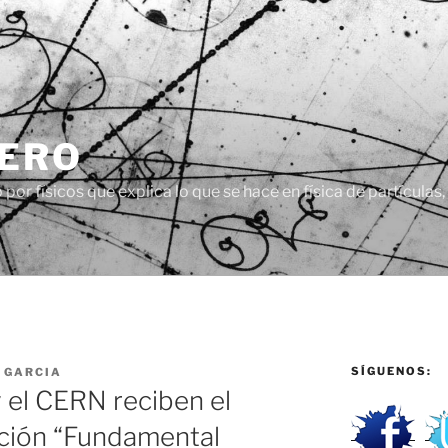
CERO
or físicos que explica lo que se hace en física de partículas
SÍGUENOS:
. GARCIA
 el CERN reciben el
ación “Fundamental