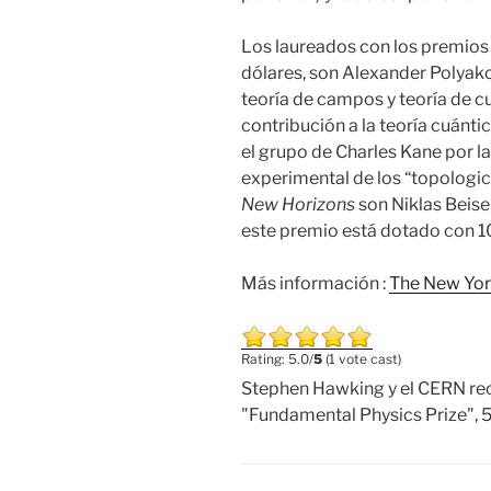
Los laureados con los premio
dólares, son Alexander Polyako
teoría de campos y teoría de c
contribución a la teoría cuánti
el grupo de Charles Kane por l
experimental de los “topologic
New Horizons
son Niklas Beise
este premio está dotado con 1
Más información :
The New Yor
Rating: 5.0/
5
(1 vote cast)
Stephen Hawking y el CERN rec
"Fundamental Physics Prize"
,
5