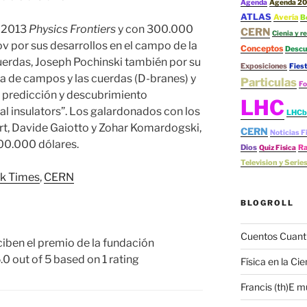
Agenda
Agenda 20
ATLAS
Avería
B
s 2013
Physics Frontiers
y con 300.000
CERN
Cienia y re
v por sus desarrollos en el campo de la
Conceptos
Descu
uerdas, Joseph Pochinski también por su
Exposiciones
Fies
ca de campos y las cuerdas (D-branes) y
Particulas
Fo
a predicción y descubrimiento
LHC
al insulators”. Los galardonados con los
LHCb
rt, Davide Gaiotto y Zohar Komardogski,
CERN
Noticias F
00.000 dólares.
Dios
Ra
Quiz Fisica
Television y Serie
k Times
,
CERN
BLOGROLL
Cuentos Cuant
iben el premio de la fundación
.0
out of
5
based on
1
rating
Física en la Cie
Francis (th)E m