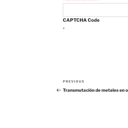
CAPTCHA Code
*
Post
Previous
PREVIOUS
navigation
Post
Transmutación de metales en 