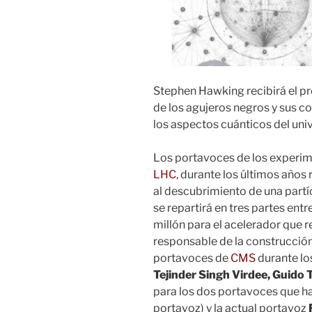
Stephen Hawking recibirá el pr
de los agujeros negros y sus c
los aspectos cuánticos del uni
Los portavoces de los experi
LHC
, durante los últimos años 
al descubrimiento de una partíc
se repartirá en tres partes entr
millón para el acelerador que 
responsable de la construcción
portavoces de
CMS
durante lo
Tejinder Singh Virdee, Guido T
para los dos portavoces que h
portavoz) y la actual portavoz