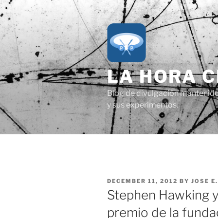
Skip
to
content
LA HORA 
Blog de divulgación mantenido p
y sus experimentos.
POSTED
DECEMBER 11, 2012
BY
JOSE E
ON
Stephen Hawking y
premio de la fund