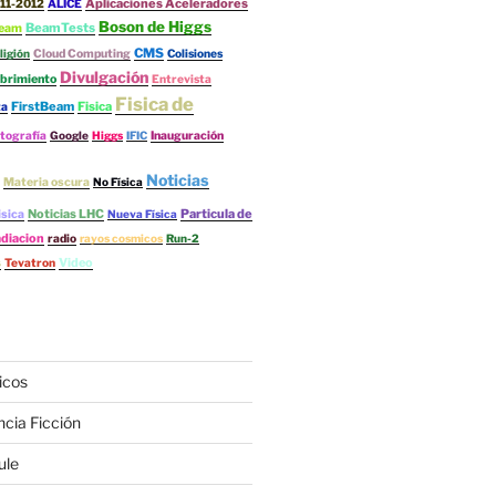
Aplicaciones Aceleradores
11-2012
ALICE
Boson de Higgs
BeamTests
eam
CMS
ligión
Cloud Computing
Colisiones
Divulgación
brimiento
Entrevista
Fisica de
FirstBeam
Fisica
ta
tografía
Google
Higgs
IFIC
Inauguración
Noticias
Materia oscura
No Física
Noticias LHC
Particula de
isica
Nueva Física
diacion
radio
rayos cosmicos
Run-2
s
Video
Tevatron
icos
ncia Ficción
ule