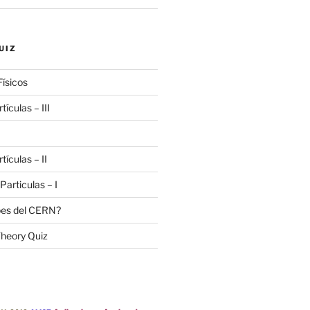
UIZ
Físicos
tículas – III
tículas – II
 Particulas – I
bes del CERN?
heory Quiz