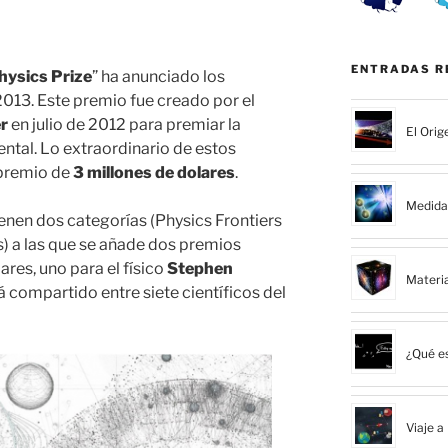
ENTRADAS R
ysics Prize
” ha anunciado los
013. Este premio fue creado por el
er
en julio de 2012 para premiar la
El Orig
ental. Lo extraordinario de estos
 premio de
3 millones de dolares
.
Medida 
enen dos categorías (Physics Frontiers
s) a las que se añade dos premios
ares, uno para el físico
Stephen
Materi
 compartido entre siete científicos del
¿Qué es
Viaje a