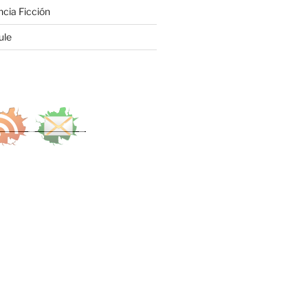
ncia Ficción
ule