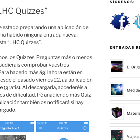
SÍGUENOS:
LHC Quizzes”
e estado preparando una aplicación de
o ha habido ninguna entrada nueva.
sta “
LHC
Quizzes”.
ENTRADAS R
mos los Quizzes. Preguntas más o menos
e pudierais comprobar vuestros
El Orig
ara hacerlo más ágil ahora están en
sde el pasado viernes 22, aa aplicación
re
(gratis). Al descargarla, accederéis a
Medida 
es de dificultad. Iré añadiendo más Quiz
plicación también os notificará si hay
argado.
Materi
Viaje a