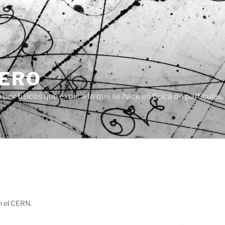
CERO
or físicos que explica lo que se hace en física de partículas
n el CERN.