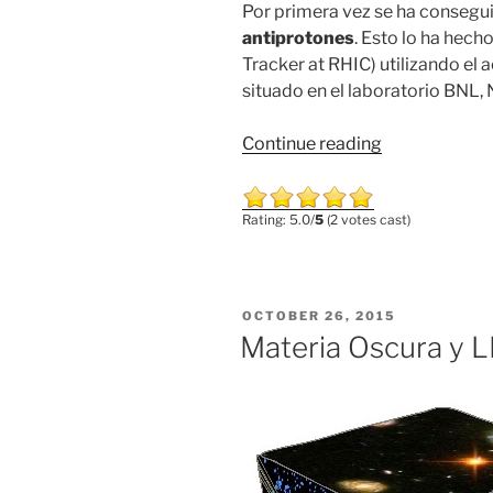
Por primera vez se ha consegu
antiprotones
. Esto lo ha hech
Tracker at RHIC) utilizando el
situado en el laboratorio BNL,
“Medida
Continue reading
de
la
Rating: 5.0/
5
(2 votes cast)
interacción
entre
antiprotones”
POSTED
OCTOBER 26, 2015
ON
Materia Oscura y 