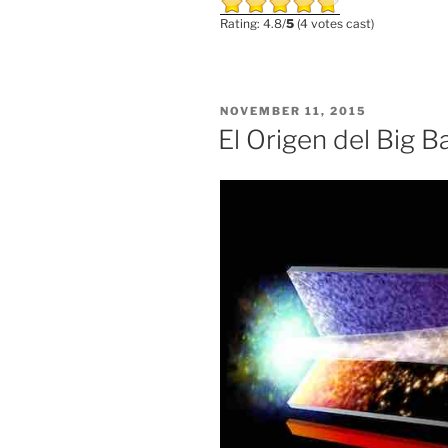
Rating: 4.8/
5
(4 votes cast)
POSTED
NOVEMBER 11, 2015
ON
El Origen del Big B