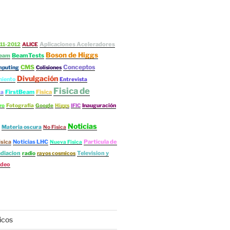
Aplicaciones Aceleradores
11-2012
ALICE
Boson de Higgs
BeamTests
eam
Conceptos
CMS
mputing
Colisiones
Divulgación
iento
Entrevista
Fisica de
FirstBeam
Fisica
ta
ro
Fotografía
Google
Higgs
IFIC
Inauguración
Noticias
Materia oscura
No Física
Noticias LHC
Particula de
isica
Nueva Física
diacion
Television y
radio
rayos cosmicos
ideo
icos