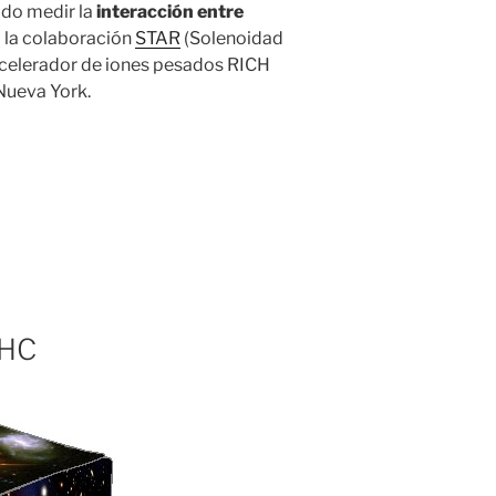
ido medir la
interacción entre
o la colaboración
STAR
(Solenoidad
 acelerador de iones pesados RICH
 Nueva York.
LHC