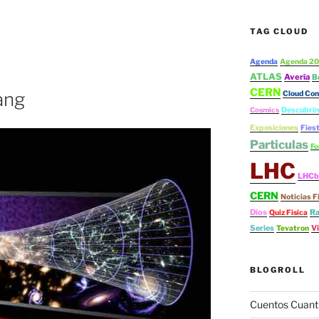
TAG CLOUD
Agenda
Agenda 20
ATLAS
Avería
B
CERN
ang
Cloud Co
Cosmics
Descubrim
Exposiciones
Fies
Particulas
Fo
LHC
LHCb
CERN
Noticias F
Dios
Ra
Quiz Fisica
Series
V
Tevatron
BLOGROLL
Cuentos Cuant