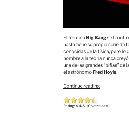
El término
Big Bang
se ha intr
hasta tiene su propia serie de t
conocidas de la física, pero lo
nombre a la teoría nunca creyó
una de las
grandes “pifias”
de l
el astrónomo
Fred Hoyle
.
“El
Continue reading
Origen
del
Rating: 4.4/
5
(10 votes cast)
Big
Bang”