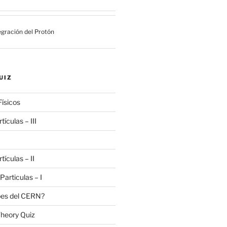
gración del Protón
UIZ
Físicos
tículas – III
tículas – II
 Particulas – I
bes del CERN?
heory Quiz