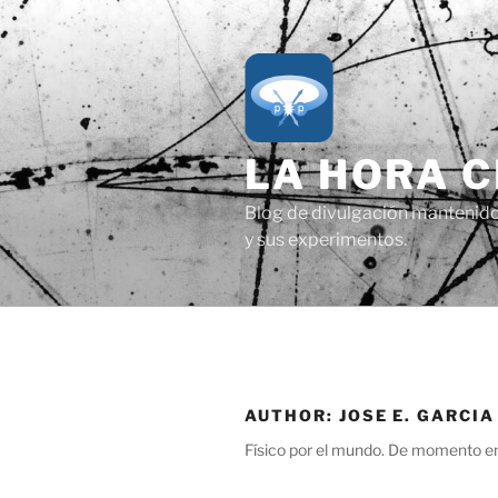
Skip
to
content
LA HORA 
Blog de divulgación mantenido p
y sus experimentos.
AUTHOR:
JOSE E. GARCIA
Físico por el mundo. De momento e