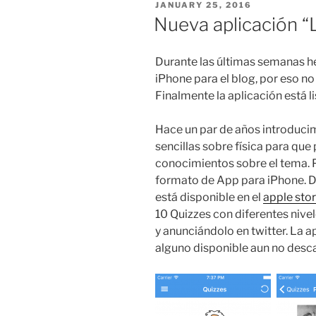
POSTED
JANUARY 25, 2016
ON
Nueva aplicación “
Durante las últimas semanas h
iPhone para el blog, por eso n
Finalmente la aplicación está li
Hace un par de años introduci
sencillas sobre física para qu
conocimientos sobre el tema. P
formato de App para iPhone. De
está disponible en el
apple sto
10 Quizzes con diferentes nivel
y anunciándolo en twitter. La a
alguno disponible aun no desc