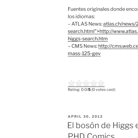
Fuentes originales donde encon
los idiomas:
–
ATLAS
News:
atlas.ch/news/
search.html">http://www.
atlas
higgs
-search.htm
–
CMS
News:
http://cms.web.c
mass-125-gev
Rating: 0.0/
5
(0 votes cast)
POSTED
APRIL 30, 2012
ON
El bosón de Higgs 
PHD Comics