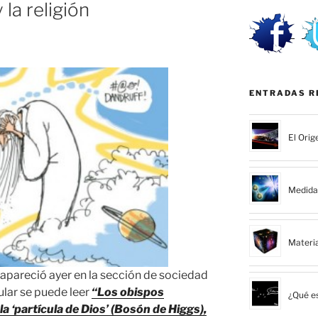
la religión
ENTRADAS R
El Orig
Medida 
Materi
apareció ayer en la sección de sociedad
tular se puede leer
“Los obispos
¿Qué es
la ‘partícula de Dios’ (Bosón de Higgs),