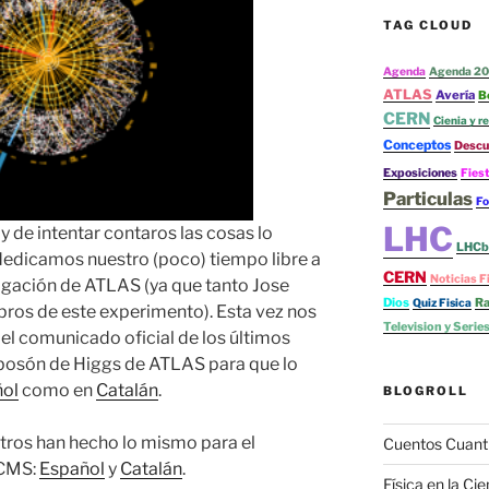
TAG CLOUD
Agenda
Agenda 20
ATLAS
Avería
B
CERN
Cienia y re
Conceptos
Descu
Exposiciones
Fies
Particulas
Fo
LHC
 y de intentar contaros las cosas lo
LHCb
edicamos nuestro (poco) tiempo libre a
CERN
Noticias F
ulgación de ATLAS (ya que tanto Jose
Dios
Ra
Quiz Fisica
os de este experimento). Esta vez nos
Television y Serie
l comunicado oficial de los últimos
 bosón de Higgs de ATLAS para que lo
ol
como en
Catalán
.
BLOGROLL
tros han hecho lo mismo para el
Cuentos Cuant
CMS
:
Español
y
Catalán
.
Física en la Cie