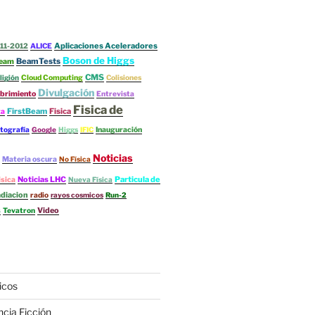
Aplicaciones Aceleradores
11-2012
ALICE
Boson de Higgs
BeamTests
eam
CMS
ligión
Cloud Computing
Colisiones
Divulgación
brimiento
Entrevista
Fisica de
FirstBeam
Fisica
ta
tografía
Google
Higgs
IFIC
Inauguración
Noticias
Materia oscura
No Física
Noticias LHC
Particula de
isica
Nueva Física
diacion
radio
rayos cosmicos
Run-2
s
Video
Tevatron
icos
ncia Ficción