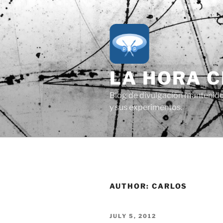
Skip
to
content
LA HORA 
Blog de divulgación mantenido p
y sus experimentos.
AUTHOR:
CARLOS
POSTED
JULY 5, 2012