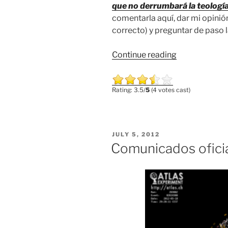
que no derrumbará la teologí
comentarla aquí, dar mi opinió
correcto) y preguntar de paso l
“El
Continue reading
bosón
de
Rating: 3.5/
5
(4 votes cast)
Higgs
y
la
religión”
POSTED
JULY 5, 2012
ON
Comunicados ofici