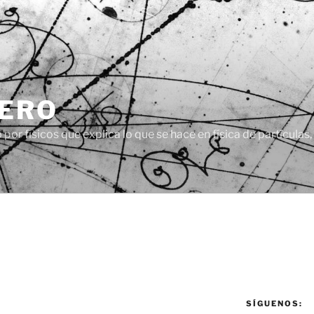
CERO
or físicos que explica lo que se hace en física de partículas
SÍGUENOS: