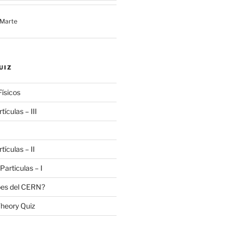
 Marte
UIZ
Físicos
tículas – III
tículas – II
 Particulas – I
bes del CERN?
heory Quiz