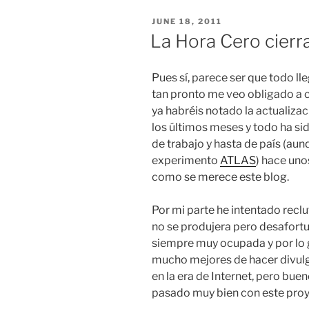
POSTED
JUNE 18, 2011
ON
La Hora Cero cierr
Pues sí, parece ser que todo lle
tan pronto me veo obligado a c
ya habréis notado la actualizac
los últimos meses y todo ha si
de trabajo y hasta de país (aun
experimento
ATLAS
) hace uno
como se merece este blog.
Por mi parte he intentado recl
no se produjera pero desafortu
siempre muy ocupada y por lo 
mucho mejores de hacer divulg
en la era de Internet, pero bu
pasado muy bien con este proy