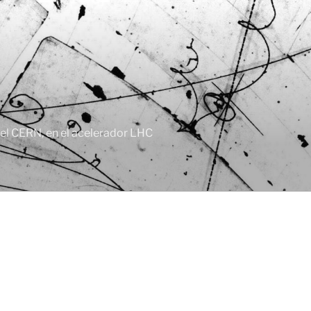
, el CERN, en el acelerador LHC