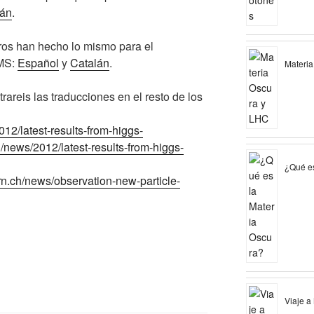
lán
.
ros han hecho lo mismo para el
MS
:
Español
y
Catalán
.
Materia
areis las traducciones en el resto de los
12/latest-results-from-
higgs
-
h/news/2012/latest-results-from-
higgs
-
¿Qué es
rn.ch/news/observation-new-particle-
Viaje a