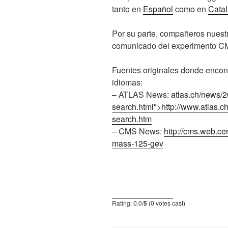
tanto en
Español
como en
Cata
Por su parte, compañeros nuest
comunicado del experimento
C
Fuentes originales donde encontr
idiomas:
–
ATLAS
News:
atlas.ch/news/20
search.html">http://www.
atlas
.c
search.htm
–
CMS
News:
http://cms.web.ce
mass-125-gev
Rating: 0.0/
5
(0 votes cast)