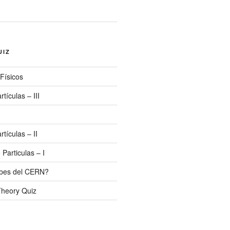
UIZ
 Físicos
rtículas – III
rtículas – II
 Particulas – I
abes del CERN?
Theory Quiz