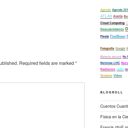
Agenda
Agenda 20
ATLAS
Avería
Be
Cloud Computing
D
Descubrimiento
FirstBeam
F
Fiesta
Fotografía
Google
Materia oscura
No 
ublished.
Required fields are marked
*
Noticias LHC
Nuev
Radiacion
radio
ra
Video
Tevatron
BLOGROLL
Cuentos Cuant
Física en la Ci
Francis (th)E 