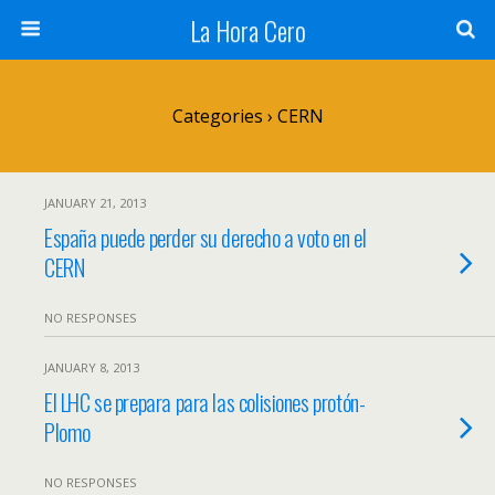
La Hora Cero
Categories ›
CERN
JANUARY 21, 2013
España puede perder su derecho a voto en el
CERN
NO RESPONSES
JANUARY 8, 2013
El LHC se prepara para las colisiones protón-
Plomo
NO RESPONSES