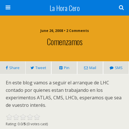
La Hora Cero
June 26, 2008 • 2 Comments
Comenzamos
Share
Tweet
Pin
Mail
SMS
En este blog vamos a seguir el arranque de
LHC
contado por quienes estan trabajando en los
experimentos
ATLAS
,
CMS
, LHCb, esperamos que sea
de vuestro interés.
Rating: 0.0/
5
(0 votes cast)