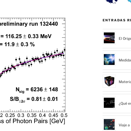
ENTRADAS R
El Orig
Medida 
Materi
¿Qué es
Viaje a