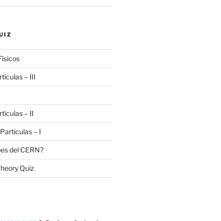
UIZ
Físicos
tículas – III
tículas – II
 Particulas – I
bes del CERN?
heory Quiz