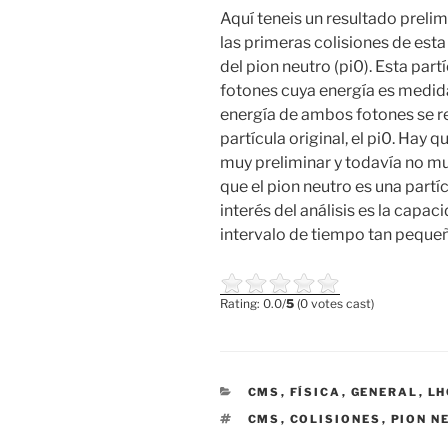
Aquí teneis un resultado preli
las primeras colisiones de esta
del pion neutro (pi0). Esta par
fotones cuya energía es medid
energía de ambos fotones se re
partícula original, el pi0. Hay q
muy preliminar y todavía no mu
que el pion neutro es una part
interés del análisis es la capa
intervalo de tiempo tan peque
Rating: 0.0/
5
(0 votes cast)
CATEGORIES
CMS
,
FÍSICA
,
GENERAL
,
LH
TAGS
CMS
,
COLISIONES
,
PION N