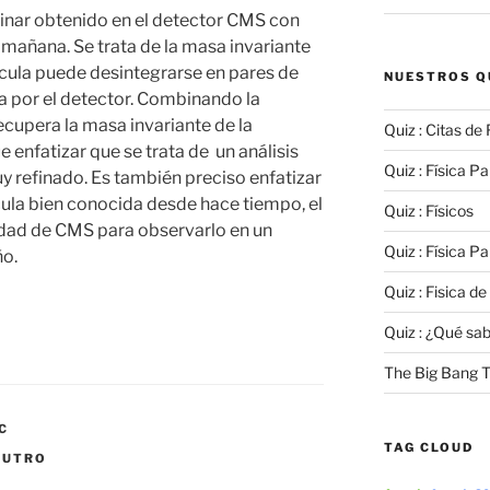
minar obtenido en el detector
CMS
con
 mañana. Se trata de la masa invariante
tícula puede desintegrarse en pares de
NUESTROS Q
a por el detector. Combinando la
cupera la masa invariante de la
Quiz : Citas de 
ue enfatizar que se trata de un análisis
Quiz : Física Par
y refinado. Es también preciso enfatizar
ícula bien conocida desde hace tiempo, el
Quiz : Físicos
cidad de
CMS
para observarlo en un
Quiz : Física Par
ño.
Quiz : Fisica de
Quiz : ¿Qué sa
The Big Bang T
C
TAG CLOUD
EUTRO