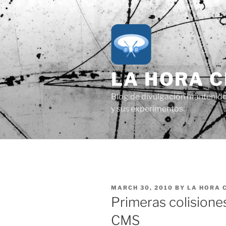
Skip
to
content
LA HORA 
Blog de divulgación mantenido p
y sus experimentos.
POSTED
MARCH 30, 2010
BY
LA HORA 
ON
Primeras colisiones
CMS