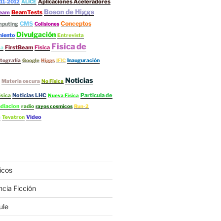
Aplicaciones Aceleradores
11-2012
ALICE
Boson de Higgs
BeamTests
eam
Conceptos
CMS
mputing
Colisiones
Divulgación
iento
Entrevista
Fisica de
FirstBeam
Fisica
ta
tografía
Google
Higgs
IFIC
Inauguración
Noticias
Materia oscura
No Física
Noticias LHC
Particula de
isica
Nueva Física
diacion
radio
rayos cosmicos
Run-2
s
Video
Tevatron
icos
ncia Ficción
ule