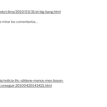
ndo/clima/2010/03/31/el-big-bang.html
de mirar los comentarios…
ia/noticia-lhc-obtiene-menos-mes-boson-
s-conseguir-20100420143421.html