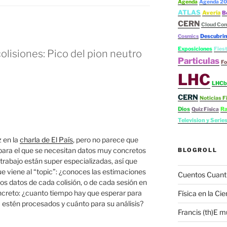
Agenda
Agenda 20
ATLAS
Avería
B
CERN
Cloud Co
Cosmics
Descubrim
Exposiciones
Fies
olisiones: Pico del pion neutro
Particulas
Fo
LHC
LHCb
CERN
Noticias F
Dios
Ra
Quiz Fisica
Television y Serie
 en la
charla de El País
, pero no parece que
o para el que se necesitan datos muy concretos
BLOGROLL
 trabajo están super especializadas, así que
que viene al “topic”: ¿conoces las estimaciones
Cuentos Cuant
os datos de cada colisión, o de cada sesión en
ncreto: ¿cuanto tiempo hay que esperar para
Física en la Cie
 estén procesados y cuánto para su análisis?
Francis (th)E m