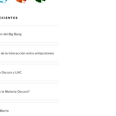
ECIENTES
en del Big Bang
de la interacción entre antiprotones
a Oscura y LHC
 la Materia Oscura?
 Marte