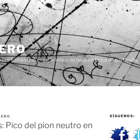
CERO
or físicos que explica lo que se hace en física de partículas
SÍGUENOS:
CERO
: Pico del pion neutro en