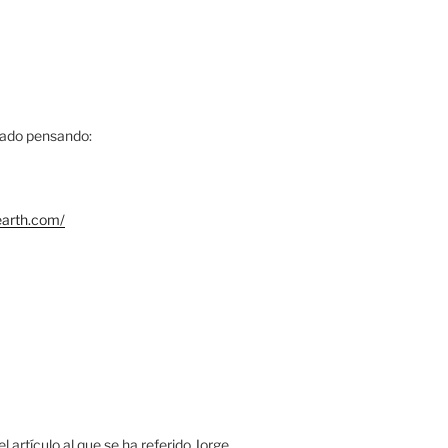
jado pensando:
earth.com/
 artículo al que se ha referido Jorge.