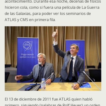
acontecimiento. Durante esa noche, decenas de físicos
hicieron cola, como si fuera una película de La Guerra
de las Galaxias, para poder ver los seminarios de
ATLAS
y
CMS
en primera fila.
El 13 de diciembre de 2011 fue
ATLAS
quien habló
primero, siguiendo (palabras de Rolf Heuer) un orden