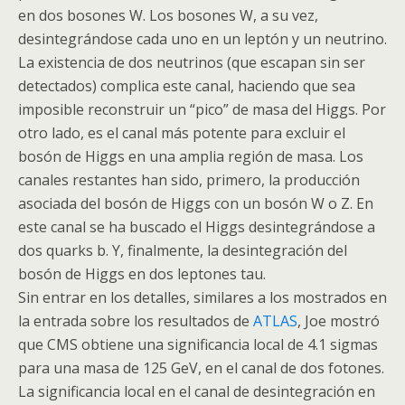
en dos bosones W. Los bosones W, a su vez,
desintegrándose cada uno en un leptón y un neutrino.
La existencia de dos neutrinos (que escapan sin ser
detectados) complica este canal, haciendo que sea
imposible reconstruir un “pico” de masa del
Higgs
. Por
otro lado, es el canal más potente para excluir el
bosón
de
Higgs
en una amplia región de masa. Los
canales restantes han sido, primero, la producción
asociada del
bosón
de
Higgs
con un
bosón
W o Z. En
este canal se ha buscado el
Higgs
desintegrándose a
dos
quarks
b. Y, finalmente, la desintegración del
bosón
de
Higgs
en dos leptones tau.
Sin entrar en los detalles, similares a los mostrados en
la entrada sobre los resultados de
ATLAS
, Joe mostró
que
CMS
obtiene una significancia local de 4.1 sigmas
para una masa de 125 GeV, en el canal de dos fotones.
La significancia local en el canal de desintegración en