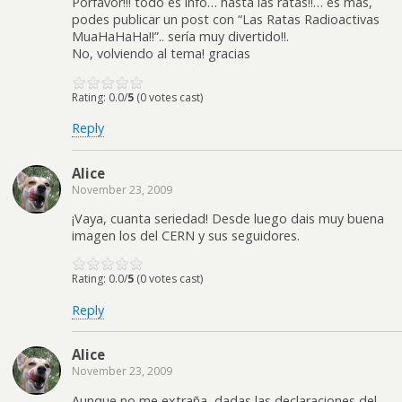
Porfavor!!! todo es info… hasta las ratas!!… es mas,
podes publicar un post con “Las Ratas Radioactivas
MuaHaHaHa!!”.. sería muy divertido!!.
No, volviendo al tema! gracias
Rating: 0.0/
5
(0 votes cast)
Reply
Alice
November 23, 2009
¡Vaya, cuanta seriedad! Desde luego dais muy buena
imagen los del CERN y sus seguidores.
Rating: 0.0/
5
(0 votes cast)
Reply
Alice
November 23, 2009
Aunque no me extraña, dadas las declaraciones del