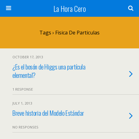
La Hora Cero
Tags › Fisica De Particulas
OCTOBER 17, 2013
¿Es el bosón de Higgs una partícula
elemental?
1 RESPONSE
JULY 1, 2013
Breve historia del Modelo Estándar
NO RESPONSES