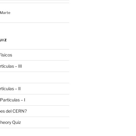
 Marte
UIZ
Físicos
tículas – III
tículas – II
 Particulas – I
bes del CERN?
heory Quiz