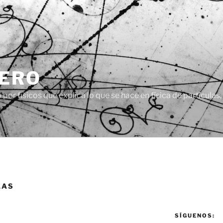
CERO
or físicos que explica lo que se hace en física de partículas
LAS
SÍGUENOS: