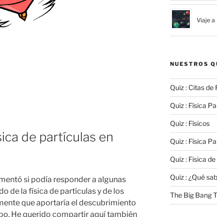
Viaje a
NUESTROS Q
Quiz : Citas de 
Quiz : Física Par
Quiz : Físicos
sica de partículas en
Quiz : Física Par
Quiz : Fisica de
Quiz : ¿Qué sa
entó si podía responder a algunas
 de la física de partículas y de los
The Big Bang T
mente que aportaría el descubrimiento
po. He querido compartir aquí también