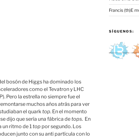
Francis (th)E m
SÍGUENOS:
do””
del
bosón
de
Higgs
ha dominado los
s aceleradores como el Tevatron y
LHC
). Pero la estrella no siempre fue el
a remontarse muchos años atrás para ver
estudiaban el
quark
top
. En el momento
se dijo que sería una fábrica de
tops
. En
a un ritmo de 1
top
por segundo. Los
ucen junto con su anti partícula con lo