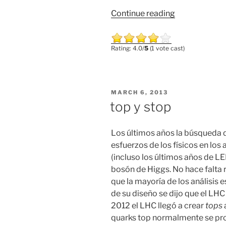
“Entrevista
Continue reading
sobre
física
Rating: 4.0/
5
(1 vote cast)
de
partículas
en
“Fantasymun
POSTED
MARCH 6, 2013
ON
top y stop
Los últimos años la búsqueda 
esfuerzos de los físicos en lo
(incluso los últimos años de LEP
bosón
de
Higgs
. No hace falt
que la mayoría de los análisis 
de su diseño se dijo que el
LHC
2012 el
LHC
llegó a crear
tops
quarks
top normalmente se prod