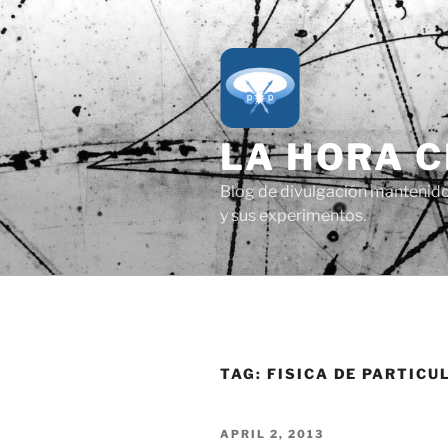
Skip
to
content
LA HORA 
Blog de divulgación mantenido p
y sus experimentos.
TAG:
FISICA DE PARTICU
POSTED
APRIL 2, 2013