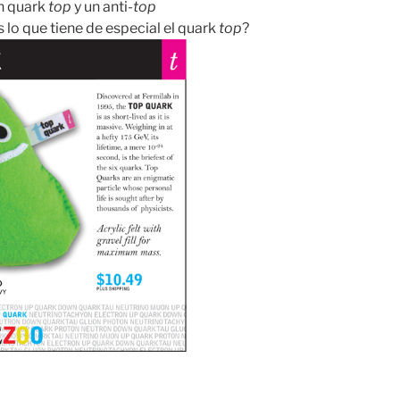
un
quark
top
y un anti-
top
 lo que tiene de especial el
quark
top
?