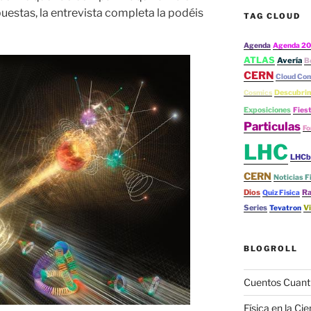
uestas, la entrevista completa la podéis
TAG CLOUD
Agenda
Agenda 20
ATLAS
Avería
B
CERN
Cloud Co
Cosmics
Descubrim
Exposiciones
Fies
Particulas
Fo
LHC
LHCb
CERN
Noticias F
Dios
Ra
Quiz Fisica
Series
V
Tevatron
BLOGROLL
Cuentos Cuant
Física en la Cie