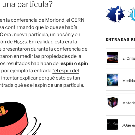
 una partícula?
en la conferencia de Moriond, el CERN
a confirmando que lo que se había
C
era : nueva partícula, un
bosón
y en
ENTRADAS R
són
de
Higgs
. En realidad esta era la
se presentaron durante la conferencia de
raron en medir las propiedades de la
El Orig
 los resultados hablaban del
espín
o
spin
r por ejemplo la entrada
“el espín del
e intentar explicar porqué esto es tan
Medida 
rada qué es el espín de una partícula.
Materi
¿Qué es