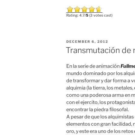
y
stop”
Rating: 4.7/
5
(3 votes cast)
POSTED
DECEMBER 6, 2012
ON
Transmutación de 
En la serie de animación
Fullme
mundo dominado por los alquim
de transformar y dar forma a v
alquimia (la tierra, los metales
como una poderosa arma en ma
con el ejercito, los protagonist
encontrar la piedra filosofal.
A pesar de que los alquimistas
elementos con gran facilidad, 
oro, y este era uno de los reto