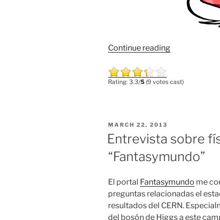
“¿Qué
Continue reading
es
el
Rating: 3.3/
5
(9 votes cast)
espín
de
una
partícula?”
POSTED
MARCH 22, 2013
ON
Entrevista sobre fí
“Fantasymundo”
El portal
Fantasymundo
me com
preguntas relacionadas el estado
resultados del CERN. Especial
del bosón de Higgs a este cam