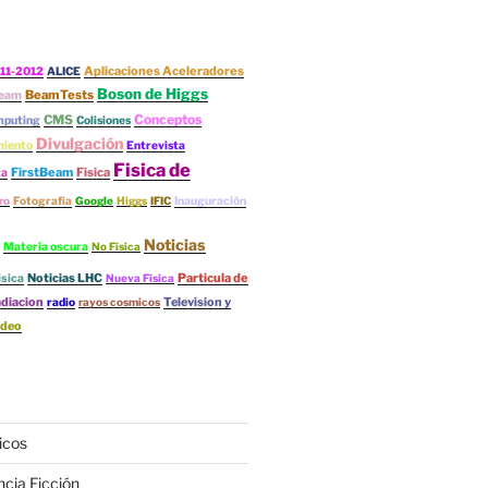
Aplicaciones Aceleradores
11-2012
ALICE
Boson de Higgs
BeamTests
eam
Conceptos
CMS
mputing
Colisiones
Divulgación
iento
Entrevista
Fisica de
FirstBeam
Fisica
ta
ro
Fotografía
Google
Higgs
IFIC
Inauguración
Noticias
Materia oscura
No Física
Noticias LHC
Particula de
isica
Nueva Física
diacion
Television y
radio
rayos cosmicos
ideo
icos
ncia Ficción