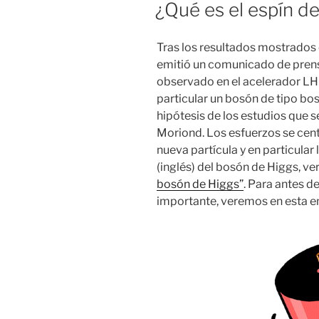
ON
¿Qué es el espín de
Tras los resultados mostrados 
emitió un comunicado de prens
observado en el acelerador
LH
particular un
bosón
de tipo
bo
hipótesis de los estudios que 
Moriond. Los esfuerzos se cent
nueva partícula y en particular
(inglés) del
bosón
de
Higgs
, ve
bosón de Higgs”
. Para antes d
importante, veremos en esta ent