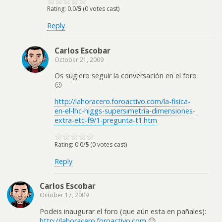
Rating: 0.0/
5
(0 votes cast)
Reply
Carlos Escobar
October 21, 2009
Os sugiero seguir la conversación en el foro
🙂
http://lahoracero.foroactivo.com/la-fisica-
en-el-lhc-higgs-supersimetria-dimensiones-
extra-etc-f9/1-pregunta-t1.htm
Rating: 0.0/
5
(0 votes cast)
Reply
Carlos Escobar
October 17, 2009
Podeis inaugurar el foro (que aún esta en pañales):
http://lahoracero.foroactivo.com
🙂