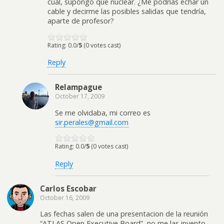
cual, supongo que nuclear. ¿Me podrías echar un
cable y decirme las posibles salidas que tendría,
aparte de profesor?
Rating: 0.0/
5
(0 votes cast)
Reply
Relampague
October 17, 2009
Se me olvidaba, mi correo es
sir.perales@gmail.com
Rating: 0.0/
5
(0 votes cast)
Reply
Carlos Escobar
October 16, 2009
Las fechas salen de una presentacion de la reunión
“ATLAS Open Executive Board”, no me las invento,