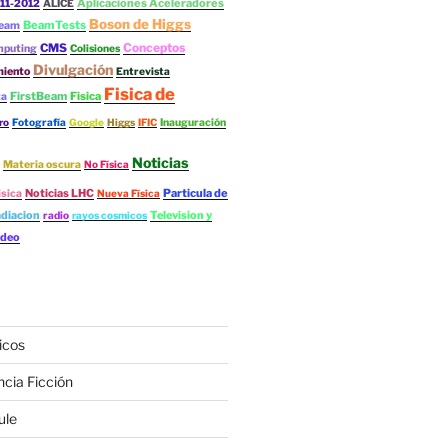
Aplicaciones Aceleradores
11-2012
ALICE
Boson de Higgs
BeamTests
eam
Conceptos
CMS
mputing
Colisiones
Divulgación
iento
Entrevista
Fisica de
FirstBeam
Fisica
ta
ro
Fotografía
Google
Higgs
IFIC
Inauguración
Noticias
Materia oscura
No Física
Noticias LHC
Particula de
isica
Nueva Física
diacion
Television y
radio
rayos cosmicos
ideo
icos
ncia Ficción
ule