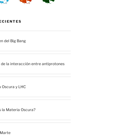
ECIENTES
en del Big Bang
de la interacción entre antiprotones
a Oscura y LHC
 la Materia Oscura?
 Marte