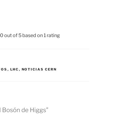
.0
out of
5
based on
1
rating
TOS
,
LHC
,
NOTICIAS CERN
el Bosón de Higgs”