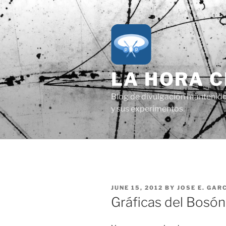
Skip
to
content
LA HORA 
Blog de divulgación mantenido p
y sus experimentos.
POSTED
JUNE 15, 2012
BY
JOSE E. GAR
ON
Gráficas del Bosón