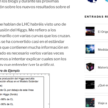
 los blogs y durante las próximas
 sobre los nuevos resultados sobre el
ENTRADAS R
que hablan de
LHC
habréis visto uno de
usión del
Higgs
. Me refiero a los
El Orig
arillo con varias curvas que los cruzan.
 se ha convertido casi en el estándar
a que contienen mucha información en
Medida 
lado es necesario verlos varias veces
mos a intentar explicar cuales son los
 que entender (ver la gráfica).
Materi
¿Qué es
Viaje a