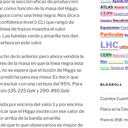
a por la sección eficaz de producción
Agenda
Agenda 20
ATLAS
Avería
B
r como función de la masa del
Higgs
.
CERN
Cloud Co
igura como una linea negra. Nos dice a
Cosmics
Descubrim
confidence level o CL
) que rango de
Exposiciones
Fies
 linea de trazos muestra el valor
Particulas
s
. Las bandas verde y amarilla nos dan
Fo
LHC
erteza en este valor.
LHCb
CERN
Noticias F
cho de lo anterior pero ahora vendría la
Dios
Ra
Quiz Fisica
res de la masa en que la linea negra esta
Series
V
Tevatron
), no se espera que el
bosón
de
Higgs
se
 predicha para esa masa. Es decir que
 excluir con una certeza del 95%. Para
BLOGROLL
región 135-225 GeV y 290-490 GeV.
Cuentos Cuant
esta por encima del valor 1 y por encima
Física en la Cie
dicar que el
Higgs
existe con ese valor de
por arriba de la banda amarilla
Francis (th)E m
 de que lo que observamos es mayor de