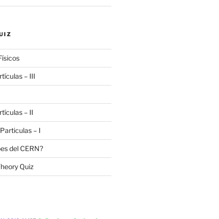
UIZ
Físicos
tículas – III
tículas – II
 Particulas – I
bes del CERN?
heory Quiz