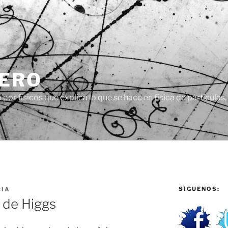
CERO
or físicos que explica lo que se hace en física de partículas
SÍGUENOS:
CIA
 de Higgs