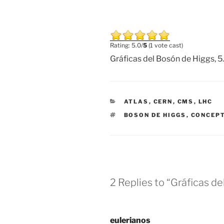
Rating: 5.0/
5
(1 vote cast)
Gráficas del
Bosón
de
Higgs
,
5
CATEGORIES
ATLAS
,
CERN
,
CMS
,
LHC
TAGS
BOSON DE HIGGS
,
CONCEP
2 Replies to “Gráficas d
eulerianos