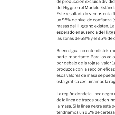
de producción excluida dividid
del
Higgs
en el Modelo Estánda
Este resultado lo vemos en la f
un 95% de nivel de confianza (
masas del
Higgs
no existen. La
esperado en ausencia de
Higg
las zonas de 68% y el 95% de c
Bueno, igual no entendisteis mu
parte importante. Para los valo
por debajo de la roja (el valor 1
produzca con la sección eficaz
esos valores de masa se pueden
esta gráfica excluiríamos la 
La región donde la linea negra 
de la linea de trazos pueden in
la masa. Si la linea negra está 
tendríamos un 95% de certeza