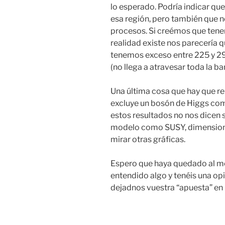
lo esperado. Podría indicar qu
esa región, pero también que n
procesos. Si creémos que tene
realidad existe nos parecería 
tenemos exceso entre 225 y 290
(no llega a atravesar toda la ba
Una última cosa que hay que re
excluye un
bosón
de
Higgs
como
estos resultados no nos dicen si
modelo como
SUSY
, dimensio
mirar otras gráficas.
Espero que haya quedado al me
entendido algo y tenéis una op
dejadnos vuestra “apuesta” en