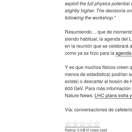
exploit the full physics potential 
slightly higher. The decisions o
following the workshop.”
Resumiendo… que de momento no
siendo habitual, la agenda del
en la reunión que se celebrará 
como ya se hizo para la
agenda
Y es que muchos físicos creen 
menos de estadística) podrían se
existe) o descartar al
bosón
de
600 GeV. Para más información p
Nature News:
LHC plans extra y
Vía: conversaciones de cafeterí
Rating: 0.0/
5
(0 votes cast)