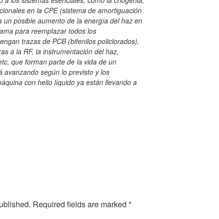
ro a los sistemas esenciales, como la criogenia,
icionales en la CPE (sistema de amortiguación
a un posible aumento de la energía del haz en
grama para reemplazar todos los
engan trazas de PCB (bifenilos policlorados),
s a la RF, la instrumentación del haz,
etc, que forman parte de la vida de un
á avanzando según lo previsto y los
máquina con helio líquido ya están llevando a
ublished.
Required fields are marked
*