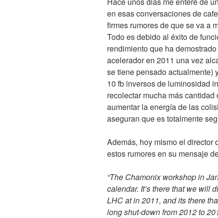
Hace unos dias me enteré de una
en esas conversaciones de cafet
firmes rumores de que se va a m
Todo es debido al éxito de func
rendimiento que ha demostrado e
acelerador en 2011 una vez al
se tiene pensado actualmente) y
10
fb
inversos de luminosidad int
recolectar mucha más cantidad 
aumentar la energía de las coli
aseguran que es totalmente seg
Además, hoy mismo el director
estos rumores en su mensaje de 
“The Chamonix workshop in Janu
calendar. It’s there that we will
LHC
at in 2011, and its there th
long shut-down from 2012 to 201