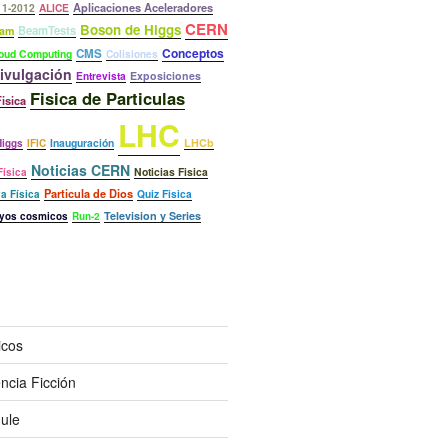
Aplicaciones Aceleradores
11-2012
ALICE
CERN
Boson de Higgs
BeamTests
am
Conceptos
CMS
oud Computing
Colisiones
ivulgación
Exposiciones
Entrevista
Fisica de Particulas
isica
LHC
Inauguración
LHCb
Higgs
IFIC
Noticias CERN
Noticias Fisica
Física
Particula de Dios
a Física
Quiz Fisica
Television y Series
yos cosmicos
Run-2
icos
encia Ficción
mule