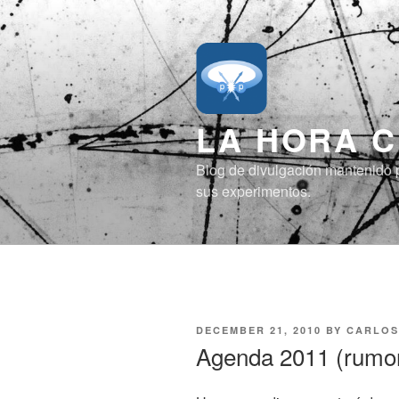
Skip
to
content
LA HORA 
Blog de divulgación mantenido p
sus experimentos.
POSTED
DECEMBER 21, 2010
BY
CARLOS
ON
Agenda 2011 (rumor