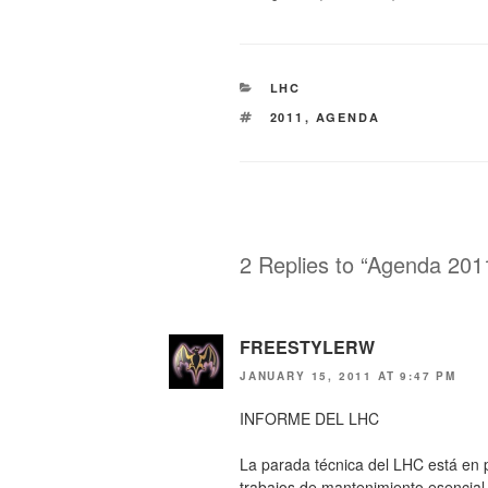
CATEGORIES
LHC
TAGS
2011
,
AGENDA
2 Replies to “Agenda 2011
FREESTYLERW
JANUARY 15, 2011 AT 9:47 PM
INFORME DEL LHC
La parada técnica del LHC está en 
trabajos de mantenimiento esencial 