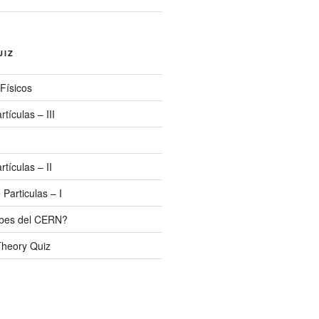
UIZ
 Físicos
rtículas – III
rtículas – II
 Particulas – I
abes del CERN?
Theory Quiz