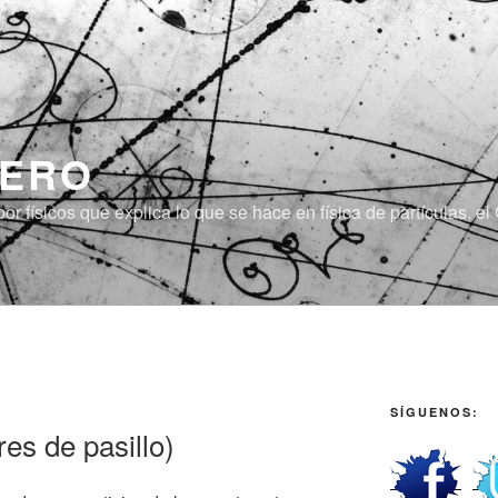
CERO
or físicos que explica lo que se hace en física de partículas, 
SÍGUENOS:
es de pasillo)