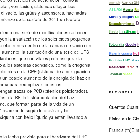
Agenda
Agenda 20
ración, ventilación, sistemas criogénicos,
ATLAS
Avería
Be
el vacío, las grúas y ascensores, hacinadas
Cl
Cienia y religión
omienzo de la carrera de 2011 en febrero.
D
Descubrimiento
FirstBeam
F
Fiesta
miento una serie de modificaciones se hacen
uyen la instalación de los solenoides pequeños
de electrones dentro de la cámara de vacío con
Fotografía
Google
n aumento; la sustitución de una serie de UPS
Materia oscura
No 
laciones, que son vitales para asegurar la
Noticias LHC
Nuev
ro a los sistemas esenciales, como la criogenia,
Radiacion
radio
ra
icionales en la CPE (sistema de amortiguación
Video
Tevatron
a un posible aumento de la energía del haz en
grama para reemplazar todos los
engan trazas de PCB (bifenilos policlorados),
BLOGROLL
s a la RF, la instrumentación del haz,
etc, que forman parte de la vida de un
Cuentos Cuant
á avanzando según lo previsto y los
máquina con helio líquido ya están llevando a
Física en la Ci
Francis (th)E 
en la fecha prevista para el hardware del LHC