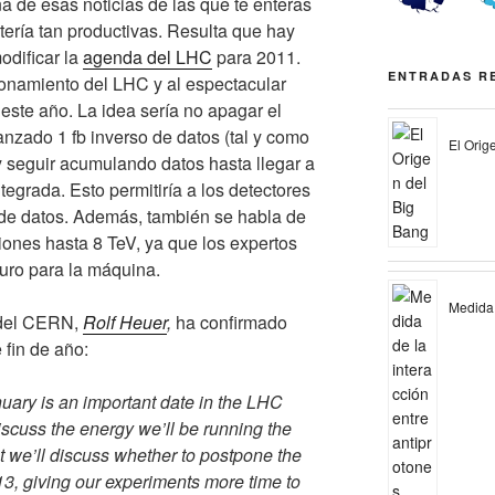
 de esas noticias de las que te enteras
ería tan productivas. Resulta que hay
odificar la
agenda del LHC
para 2011.
ENTRADAS R
ionamiento del
LHC
y al espectacular
ste año. La idea sería no apagar el
canzado 1
fb
inverso de datos (tal y como
El Orig
 seguir acumulando datos hasta llegar a
egrada. Esto permitiría a los detectores
de datos. Además, también se habla de
siones hasta 8
TeV
, ya que los expertos
uro para la máquina.
Medida 
 del CERN,
Rolf Heuer
,
ha confirmado
fin de año:
ary is an important date in the
LHC
 discuss the energy we’ll be running the
at we’ll discuss whether to postpone the
3, giving our experiments more time to