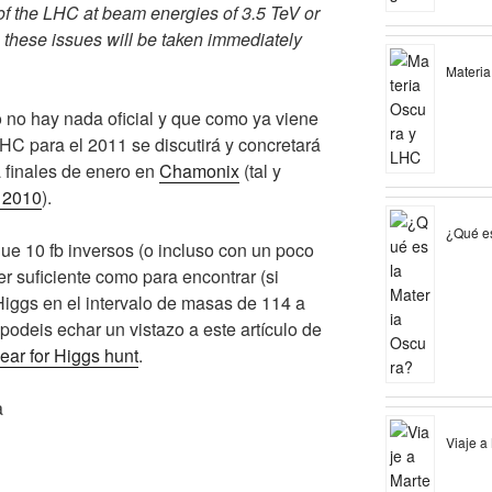
of the
LHC
at beam energies of 3.5
TeV
or
n these issues will be taken immediately
Materia
 hay nada oficial y que como ya viene
LHC
para el 2011 se discutirá y concretará
a finales de enero en
Chamonix
(tal y
 2010
).
¿Qué es
que 10
fb
inversos (o incluso con un poco
r suficiente como para encontrar (si
Higgs
en el intervalo de masas de 114 a
odeis echar un vistazo a este artículo de
ear for Higgs hunt
.
a
Viaje a