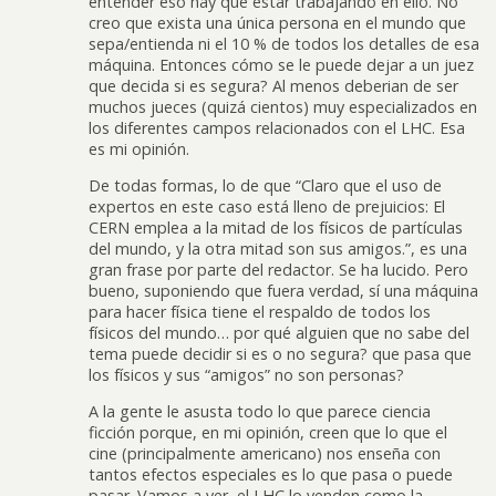
entender eso hay que estar trabajando en ello. No
creo que exista una única persona en el mundo que
sepa/entienda ni el 10 % de todos los detalles de esa
máquina. Entonces cómo se le puede dejar a un juez
que decida si es segura? Al menos deberian de ser
muchos jueces (quizá cientos) muy especializados en
los diferentes campos relacionados con el LHC. Esa
es mi opinión.
De todas formas, lo de que “Claro que el uso de
expertos en este caso está lleno de prejuicios: El
CERN emplea a la mitad de los físicos de partículas
del mundo, y la otra mitad son sus amigos.”, es una
gran frase por parte del redactor. Se ha lucido. Pero
bueno, suponiendo que fuera verdad, sí una máquina
para hacer física tiene el respaldo de todos los
físicos del mundo… por qué alguien que no sabe del
tema puede decidir si es o no segura? que pasa que
los físicos y sus “amigos” no son personas?
A la gente le asusta todo lo que parece ciencia
ficción porque, en mi opinión, creen que lo que el
cine (principalmente americano) nos enseña con
tantos efectos especiales es lo que pasa o puede
pasar. Vamos a ver, el LHC lo venden como la