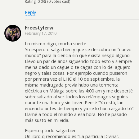
Rating: 0.0/
5
(0 votes cast)
Reply
Freestylerw
February 17, 2010
Lo mismo digo, mucha suerte.
Yo espero q salga bien y que se descubra un “nuevo
mundo” para la ciencia sin que exista riesgo alguno.
Llevo un par de años siguiendo todo esto y siempre
me ha dado un cague q te cagas con lo del agujero
negro y tales cosas. Por ejemplo cuando pusieron
por primera vez el LHC el 10 de septiembre, la
misma madrugada previa hubo una tormenta
eléctrica en Málaga sobre las 4:00 am y me desperté
sobresaltado al ver todos los relámpagos seguios
durante una hora y sin llover. Pensé “Ya está, lan
encendio antes de tiempo y ya se lo han cargado tó”.
Llamé a todo el mundo a esa hora. No he pasado
más susto en mi vida.
Espero q todo salga bien.
Un libro q recomiendo es “La partícula Divina”.