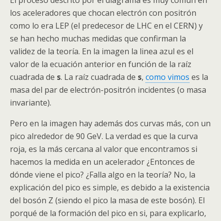
El proceso descrito por el diagrama es muy común en
los aceleradores que chocan electrón con positrón
como lo era LEP (el predecesor de
LHC
en el CERN) y
se han hecho muchas medidas que confirman la
validez de la teoría. En la imagen la linea azul es el
valor de la ecuación anterior en función de la raíz
cuadrada de
s
. La raíz cuadrada de
s
,
como vimos
es la
masa del par de electrón-positrón incidentes (o masa
invariante).
Pero en la imagen hay además dos curvas más, con un
pico alrededor de 90 GeV. La verdad es que la curva
roja, es la más cercana al valor que encontramos si
hacemos la medida en un acelerador ¿Entonces de
dónde viene el pico? ¿Falla algo en la teoría? No, la
explicación del pico es simple, es debido a la existencia
del
bosón
Z (siendo el pico la masa de este
bosón
). El
porqué de la formación del pico en si, para explicarlo,